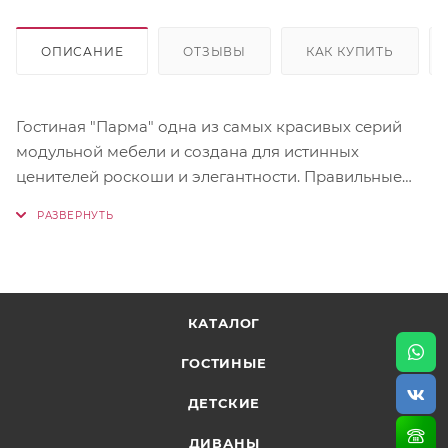
ОПИСАНИЕ
ОТЗЫВЫ
КАК КУПИТЬ
Гостиная "Парма" одна из самых красивых серий
модульной мебели и создана для истинных
ценителей роскоши и элегантности. Правильные
геометрические формы украшены изящными
стеклами с эксклюзивной гравировкой, создающих
сияние, подобное бриллианту и добавляющих
винтажной старины в современном исполнении.
Гостиная Парма состоит из 3 предметов:
КАТАЛОГ
- ТВ тумба (ШхВхГ) 1488х648х544
- пенал со стеклом (ШхВхГ) 572х2064х442 - 2 шт.
ГОСТИНЫЕ
ДЕТСКИЕ
ДИВАНЫ