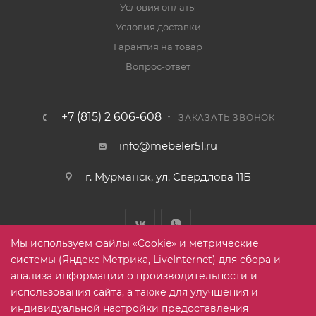
Условия оплаты
Условия доставки
Гарантия на товар
Вопрос-ответ
+7 (815) 2 606-608
ЗАКАЗАТЬ ЗВОНОК
info@mebeler51.ru
г. Мурманск, ул. Свердлова 11Б
Мы используем файлы «Cookie» и метрические
системы (Яндекс Метрика, LiveInternet) для сбора и
анализа информации о производительности и
использования сайта, а также для улучшения и
2005-2026 © mebelier51.ru - модный интернет-магазин не
индивидуальной настройки предоставления