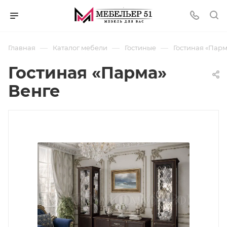
—
—
—
Главная
Каталог мебели
Гостиные
Гостиная «Парм
Гостиная «Парма»
Венге