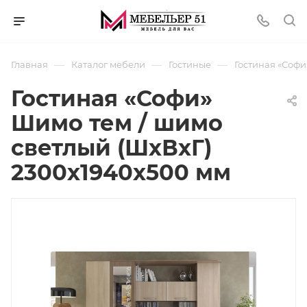
—
—
—
Главная
Каталог мебели
Гостиные
Гостиная «Софи
Гостиная «Софи»
Шимо тем / шимо
светлый (ШхВхГ)
2300х1940х500 мм