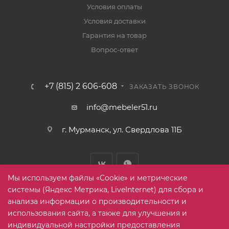
Условия оплаты
Условия доставки
Гарантия на товар
Вопрос-ответ
+7 (815) 2 606-608
ЗАКАЗАТЬ ЗВОНОК
info@mebeler51.ru
г. Мурманск, ул. Свердлова 11Б
Мы используем файлы «Cookie» и метрические
системы (Яндекс Метрика, LiveInternet) для сбора и
анализа информации о производительности и
использования сайта, а также для улучшения и
2005-2026 © mebelier51.ru - модный интернет-магазин не
индивидуальной настройки предоставления