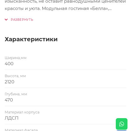
изысканность, не оставит равнодушными ценителей
красоты и уюта. Модульная гостиная «Белла»,
сделает вашу квартиру более просторной и
изящной. Благодаря идеально подобранным
модулям, вы сможете создать свой неповторимый
облик вашего дома.
Характеристики
Ширина,мм
400
Высота, мм
2120
Глубина, мм
470
Материал корпуса
ЛДСП
Материал фасада