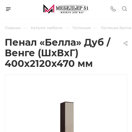
—
—
—
Главная
Каталог мебели
Гостиные
Гостиная Белла
Пенал «Белла» Дуб /
Венге (ШхВхГ)
400х2120х470 мм