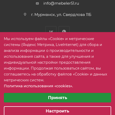
info@mebeler51.ru
г. Мурманск, ул. Свердлова 11Б
Мы используем файлы «Cookie» и метрические
системы (Яндекс Метрика, LiveInternet) для сбора и
анализа информации о производительности и
использования сайта, а также для улучшения и
2005-2026 © mebelier51.ru - модный интернет-магазин не
индивидуальной настройки предоставления
дорогой корпусной мебели. Все права защищены.
информации. Продолжая пользоваться сайтом, вы
соглашаетесь на обработку файлов «Cookie» и данных
метрических систем.
Карта сайта
Политика использования «cookies».
Выберите настройки cookie
Минимальные
Принять
Аналитические/Функциональные
Настроить