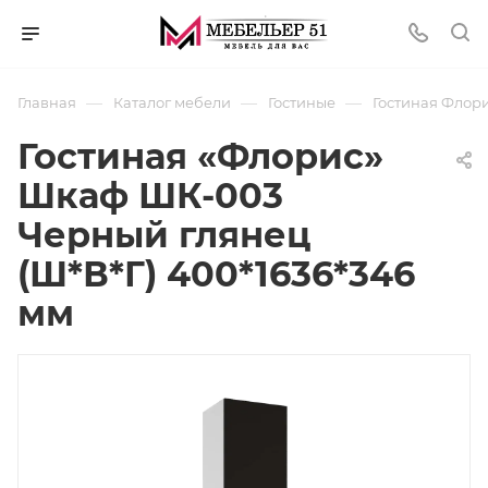
—
—
—
Главная
Каталог мебели
Гостиные
Гостиная Флор
Гостиная «Флорис»
Шкаф ШК-003
Черный глянец
(Ш*В*Г) 400*1636*346
мм