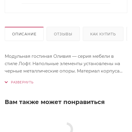
ОПИСАНИЕ
ОТЗЫВЫ
КАК КУПИТЬ
Модульная гостиная Оливия — серия мебели в
стиле Лофт. Напольные элементы установлены на
черные металлические опоры. Материал корпуса
ЛДСП. Материал фасада МДФ с рифленой фактурой.
Комплектация гостиной: Шкаф навесной большой
Оливия (400х1636х346 мм) — 3шт. Тумба навесная №1
Оливия (800х330х442 мм) — 4шт. Полка малая
Вам также может понравиться
(950х150х200 мм) - 2 шт