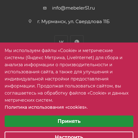
info@mebeler51.ru
г. Мурманск, ул. Свердлова 11Б
Мы используем файлы «Cookie» и метрические
системы (Яндекс Метрика, LiveInternet) для сбора и
анализа информации о производительности и
использования сайта, а также для улучшения и
2005-2026 © mebelier51.ru - модный интернет-магазин не
индивидуальной настройки предоставления
дорогой корпусной мебели. Все права защищены.
информации. Продолжая пользоваться сайтом, вы
соглашаетесь на обработку файлов «Cookie» и данных
метрических систем.
Карта сайта
Политика использования «cookies».
Выберите настройки cookie
Минимальные
Принять
Аналитические/Функциональные
Настроить