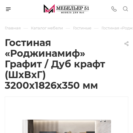
—
—
—
Главная
Каталог мебели
Гостиные
Гостиная «Родж
Гостиная
«Роджинамиф»
Графит / Дуб крафт
(ШхВхГ)
3200х1826х350 мм