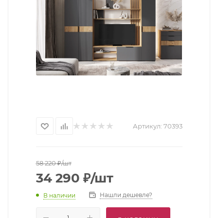
Артикул:
70393
58 220
₽
/шт
34 290
₽
/шт
Нашли дешевле?
В наличии