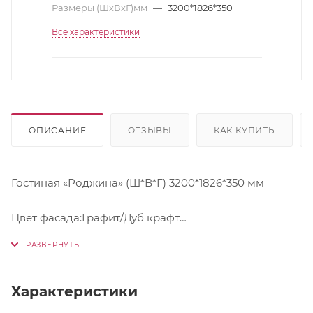
Размеры (ШхВхГ)мм
—
3200*1826*350
Все характеристики
ОПИСАНИЕ
ОТЗЫВЫ
КАК КУПИТЬ
Гостиная «Роджина» (Ш*В*Г) 3200*1826*350 мм
Цвет фасада:Графит/Дуб крафт
Центральная секция:(ШхВхГ)1400х1826х350
Шкаф 2-х ств.:(ШхВхГ) 800х1826х346
Характеристики