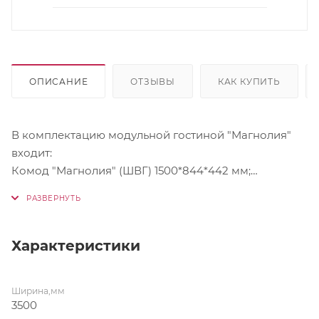
ОПИСАНИЕ
ОТЗЫВЫ
КАК КУПИТЬ
В комплектацию модульной гостиной "Магнолия"
входит:
Комод "Магнолия" (ШВГ) 1500*844*442 мм;
Полка "Магнолия" (ШВГ) 1500*210*196 мм;
Стол журнальный "Магнолия" (ШВГ) 1000*400*650
мм;
Тумба под ТВ "Магнолия" (ШВГ) 1500*500*442 мм;
Характеристики
Шкаф-стекло "Магнолия" высокий (ШВГ)
1000*2126*442 мм;
Ширина,мм
Шкаф-стекло "Магнолия" низкий (ШВГ)
3500
1000*1454*442 мм.