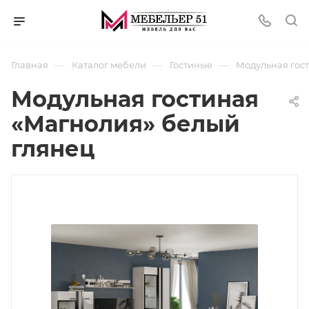
—
—
—
Главная
Каталог мебели
Гостиные
Модульная гос
Модульная гостиная
«Магнолия» белый
глянец