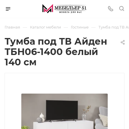
—
—
—
Главная
Каталог мебели
Гостиные
Тумба под ТВ А
Тумба под ТВ Айден
ТБН06-1400 белый
140 см