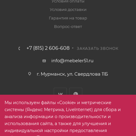
Условия оплаты
Условия доставки
Гарантия на товар
Вопрос-ответ
+7 (815) 2 606-608
ЗАКАЗАТЬ ЗВОНОК
info@mebeler51.ru
г. Мурманск, ул. Свердлова 11Б
Мы используем файлы «Cookie» и метрические
системы (Яндекс Метрика, LiveInternet) для сбора и
анализа информации о производительности и
использования сайта, а также для улучшения и
2005-2026 © mebelier51.ru - модный интернет-магазин не
индивидуальной настройки предоставления