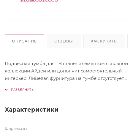
ОПИСАНИЕ
ОТЗЫВЫ
КАК КУПИТЬ
Подвесная тумба для ТВ станет элементом сквозной
коллекции Айден или дополнит самостоятельный
интерьер. Лицевая фурнитура на тумбе отсутствует.
На фасадах установлена система открывания PUSH-
TO-Open Направляющие-роликовые Для установки
тумбы используется крепление "краб" (входит в
комплектацию модуля)
Характеристики
Ширина,мм