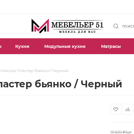
ПОИС
ы
Кухни
Модульные кухни
Матрасы
 Николь Пластер бьянко / Черный
ластер бьянко / Черный
15 620
₽
/шт