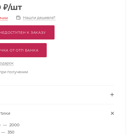
0
₽
/шт
Нашли дешевле?
ичии
НЕДОСТУПЕН К ЗАКАЗУ
ЧКА ОТ ОТП БАНКА
подарок
при получении
СТИКИ
м
—
2000
—
350