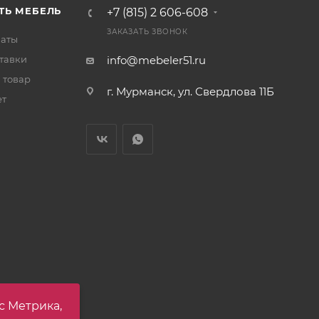
ТЬ МЕБЕЛЬ
+7 (815) 2 606-608
ЗАКАЗАТЬ ЗВОНОК
латы
тавки
info@mebeler51.ru
 товар
г. Мурманск, ул. Свердлова 11Б
ет
с Метрика,