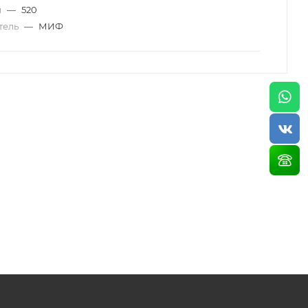
м
—
520
тель
—
МИФ