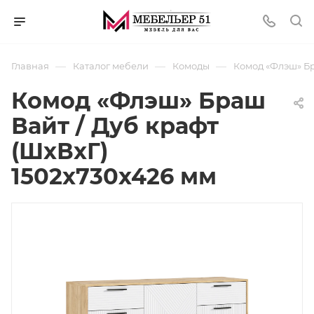
—
—
—
Главная
Каталог мебели
Комоды
Комод «Флэш» Бр
Комод «Флэш» Браш
Вайт / Дуб крафт
(ШхВхГ)
1502х730х426 мм