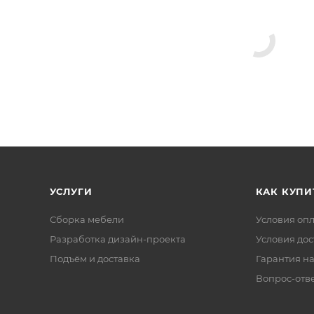
1.8 х 30 см - 3 шт.
х 35.9 х 30 см - 1 шт.
 х 35.9 х 57 см - 5 шт.
 х 56.6 см - 1 шт.
 82 х 50.6 см - 1 шт.
2 х 50.6 см - 2 шт.
2 х 50.6 см - 1 шт.
82 х 50.6 см - 1 шт.
УСЛУГИ
КАК КУПИ
см - 2 шт.
Сборка мебели
Условия оп
кухонных модулей указана без учета толщины столешни
Разработка дизайн-проекта
Условия дос
 и нижних модулей указана с учетом фасадов.
Подъём и доставка
Гарантия на
Вопрос-отв
плект не входит.
кт не входит.