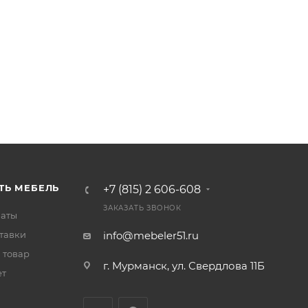
ТЬ МЕБЕЛЬ
+7 (815) 2 606-608
ЗАКАЗАТЬ ЗВОНОК
латы
цы.
тавки
info@mebeler51.ru
 товар
г. Мурманск, ул. Свердлова 11Б
ет