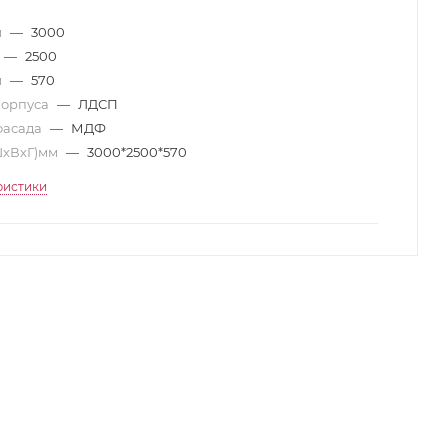
м
—
3000
—
2500
м
—
570
корпуса
—
ЛДСП
фасада
—
МДФ
ШхВхГ)мм
—
3000*2500*570
ристики