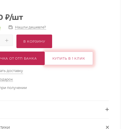
0
₽
/шт
Нашли дешевле?
и
В КОРЗИНУ
ЧКА ОТ ОТП БАНКА
КУПИТЬ В 1 КЛИК
ать доставку
подарок
при получении
СТИКИ