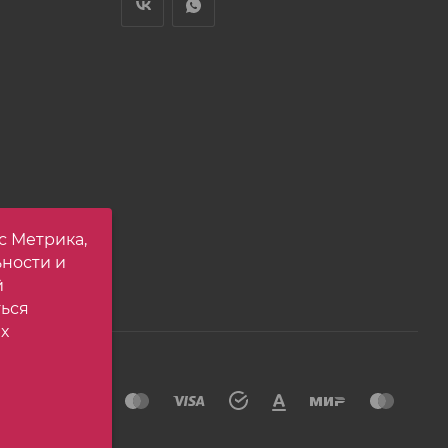
с Метрика,
ьности и
й
ться
х
йта