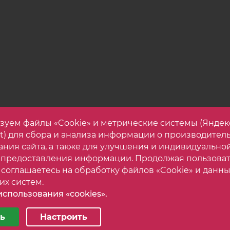
у: до 4 кг.
: до 3 кг.
зуем файлы «Cookie» и метрические системы (Яндек
et) для сбора и анализа информации о производител
ания сайта, а также для улучшения и индивидуально
 предоставления информации. Продолжая пользова
 соглашаетесь на обработку файлов «Cookie» и данны
их систем.
спользования «cookies».
астройки cookie
Карта са
орогой корпусной мебели. Все права защищены.
ь
Настроить
ные
Аналитические/Функциональные