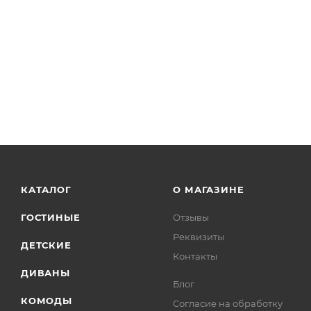
ШВ1Д 600 - 60 х 7
ШВГ 600/360 - 60 
ШВГА 600/360 - 60
Низ (ШхВхГ):
ШП 600 - 60 х 214
ШН1Д1Я 600 - 60 х
ШН1Д 600 - 60 х 8
ШН2Я 800 - 80 х 8
ШНУ 1000 - 100 х 
КАТАЛОГ
О МАГАЗИНЕ
Столешница 180 
Дополнительно
ГОСТИНЫЕ
Отзывы
Высота нижних 
Реквизиты
ДЕТСКИЕ
Глубина верхних
Контакты
ДИВАНЫ
Подсветка в ком
Блог
Цоколь в компле
КОМОДЫ
Согласие на обработку