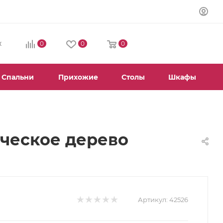
0
0
0
К
Спальни
Прихожие
Столы
Шкафы
тическое дерево
Артикул:
42526