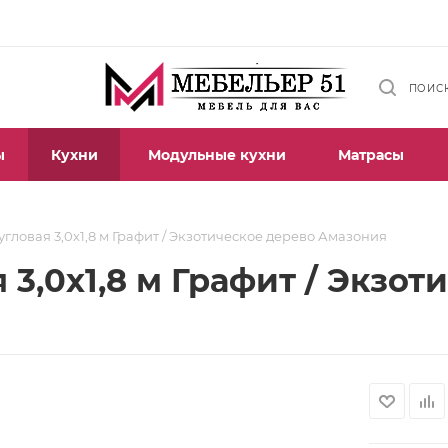
ПОИС
ы
Кухни
Модульные кухни
Матрасы
угловая 3,0х1,8 м Графит / Экзотическое дерево Амазония
 3,0х1,8 м Графит / Экзо