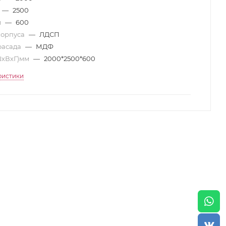
—
2500
м
—
600
корпуса
—
ЛДСП
фасада
—
МДФ
ШхВхГ)мм
—
2000*2500*600
ристики