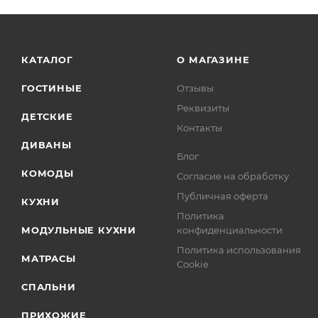
Тумба под мойк
Верх (ШхГхВ):
КАТАЛОГ
О МАГАЗИНЕ
ШВ400/900 40 х 3
ШВ800/900 80 х 3
ГОСТИНЫЕ
Отзывы
ШВСП800/900 80 х
Реквизиты
ДЕТСКИЕ
Контакты
Низ (ШхГхВ):
ДИВАНЫ
ШН1Я400 40 х 50.
Блог
ШН800 80 х 50.6 х
КОМОДЫ
Согласие на обработку
ШНМ800 80 х 50.6
Публичная оферта
КУХНИ
Политика
Столешница 80 с
МОДУЛЬНЫЕ КУХНИ
конфиденциальности
Столешница 40 с
Политика использования
МАТРАСЫ
Cookie
Высота нижних 
СПАЛЬНИ
Глубина модуле
Цоколь и карниз
ПРИХОЖИЕ