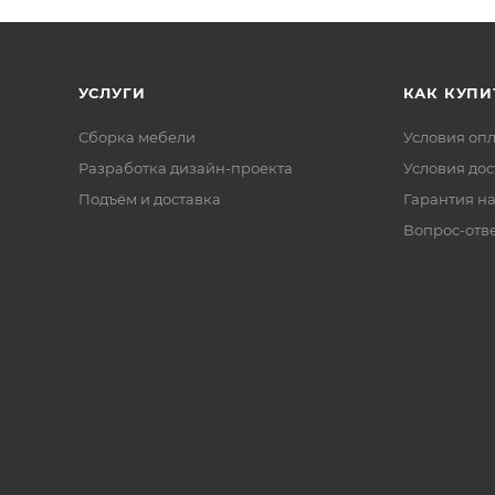
у: Без столешницы, под накладную мойку
УСЛУГИ
КАК КУПИ
0 х 89.8 см - 1 шт.
0 х 89.8 см - 1 шт.
Сборка мебели
Условия оп
 30 х 89.8 см - 1 шт.
Разработка дизайн-проекта
Условия дос
Подъём и доставка
Гарантия на
Вопрос-отв
6 х 82 см - 1 шт.
 82 см - 1 шт.
 х 82 см - 1 шт.
м - 1 шт.
м - 1 шт.
кухонных модулей указана без учета столешницы.
й указана с учетом толщины фасада.
 в комплект не входят.