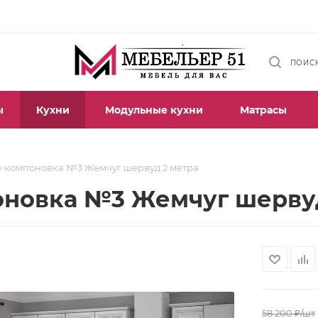
ПОИС
ы
Кухни
Модульные кухни
Матрасы
» компоновка №3 Жемчуг шервуд 2 метра
оновка №3 Жемчуг шервуд
58 200
₽
/шт