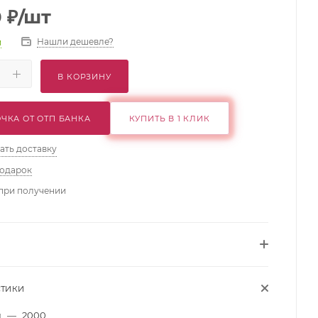
0
₽
/шт
Нашли дешевле?
и
В КОРЗИНУ
ЧКА ОТ ОТП БАНКА
КУПИТЬ В 1 КЛИК
ать доставку
подарок
при получении
СТИКИ
м
—
2000