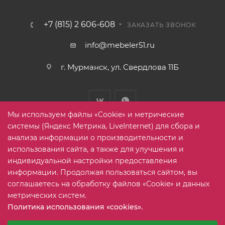
+7 (815) 2 606-608
ЗАКАЗАТЬ ЗВОНОК
info@mebeler51.ru
г. Мурманск, ул. Свердлова 11Б
Мы используем файлы «Cookie» и метрические
системы (Яндекс Метрика, LiveInternet) для сбора и
анализа информации о производительности и
использования сайта, а также для улучшения и
2005-2026 © mebelier51.ru - модный интернет-магазин не
индивидуальной настройки предоставления
дорогой корпусной мебели. Все права защищены.
информации. Продолжая пользоваться сайтом, вы
соглашаетесь на обработку файлов «Cookie» и данных
метрических систем.
Карта сайта
Политика использования «cookies».
Выберите настройки cookie