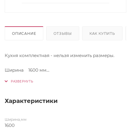
ОПИСАНИЕ
ОТЗЫВЫ
КАК КУПИТЬ
Кухня комплектная - нельзя изменить размеры.
Ширина 1600 мм
Высота 2100 мм
Глубина 600 мм
Материал корпуса ЛДСП
Материал фасада МДФ
Характеристики
Верхние модули: ШВ 600, ШВ 600, ШВС 400
Ширина,мм
1600
(ВхГ) 715х300 мм