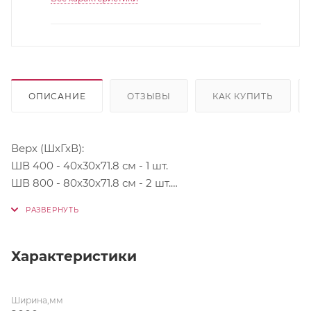
ОПИСАНИЕ
ОТЗЫВЫ
КАК КУПИТЬ
Верх (ШхГхВ):
ШВ 400 - 40х30х71.8 см - 1 шт.
ШВ 800 - 80х30х71.8 см - 2 шт.
Низ (ШхГхВ):
ШН 800 (490) - 80х50.6х82 см - 1 шт.
ШНМ 800 (490) - 80х50.6х82 см - 1 шт.
Характеристики
ШН3Я 400 (490) - 40х50.6х82 см - 1 шт.
Ширина,мм
Столешница 200 см - 1 шт.