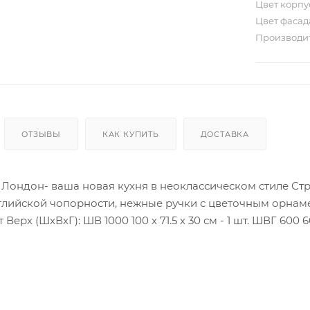
Цвет корп
Цвет фаса
Производи
ОТЗЫВЫ
КАК КУПИТЬ
ДОСТАВКА
 Лондон- ваша новая кухня в неоклассическом стиле Ст
м добавляют образу нотки изысканности В
ерх (ШхВхГ): ШВ 1000 100 х 71.5 х 30 см - 1 шт. ШВГ 600 60 х 
 500 50 х 84.5 х 52 см - 1 шт. ШН1Я 1000 100 х 84.5 х 52 см
указана с учетом фасада. Высота нижних модулей указа
 под мойку - Без столешницы, под накладную мойку