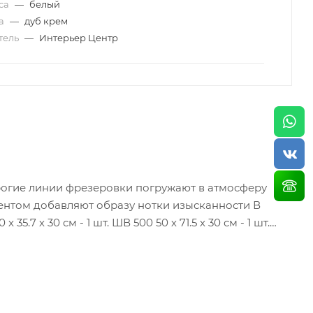
уса
—
белый
да
—
дуб крем
тель
—
Интерьер Центр
рогие линии фрезеровки погружают в атмосферу
35.7 х 30 см - 1 шт. ШВ 500 50 х 71.5 х 30 см - 1 шт.
 - 1 шт. Столешница 100 см - 1 шт. Глубина верхних и
на с учетом столешницы. Сушка - Не входит в