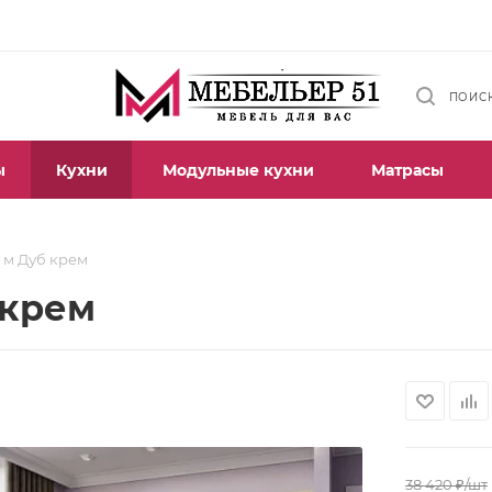
ПОИС
ы
Кухни
Модульные кухни
Матрасы
1 м Дуб крем
 крем
38 420
₽
/шт