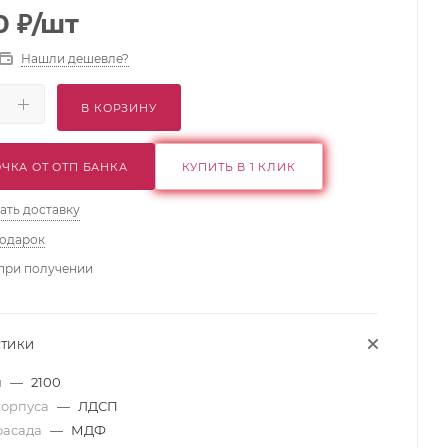
0
₽
/шт
Нашли дешевле?
В КОРЗИНУ
ЧКА ОТ ОТП БАНКА
КУПИТЬ В 1 КЛИК
ать доставку
подарок
при получении
СТИКИ
м
—
2100
корпуса
—
ЛДСП
фасада
—
МДФ