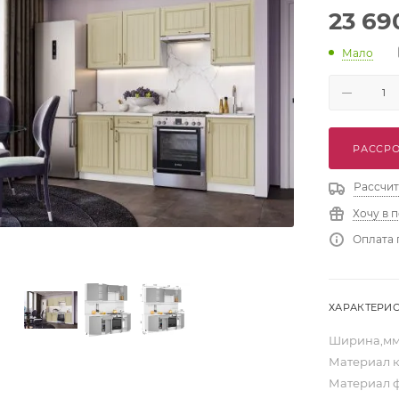
23 69
Мало
РАССРО
Рассчит
Хочу в 
Оплата 
ХАРАКТЕРИ
Ширина,м
Материал 
Материал 