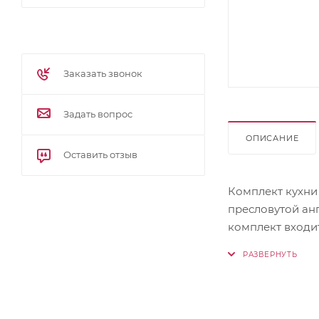
Заказать звонок
Задать вопрос
ОПИСАНИЕ
Оставить отзыв
Комплект кухни
пресловутой английской чопорности, нежные ручки с цветочным орнаменто
комплект входит В
Низ (ШхВхГ): ШНМ
нижних модулей 
комплект Тумба