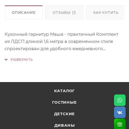
ОПИСАНИЕ
ОТЗЫВЫ (1)
КАК КУПИТЬ
Кухонный гарнитур Маша - практичный Комплект
из ЛДСП длиной 1,6 метра в современном стиле
спроектирован для удобного ежедневного
использования - Верхние модули: ШВ 600, ШВ 600,
ШВ 400 (ВхГ) 715х300 мм - Нижние модули: ШНМ
600*, ШН1Я 600, ШН1Я 400 (ВхГ) 845х520 мм -
Роликовые направляющие - Ручка пластик - Стекло
тонированное 4 мм Высота кухонного гарнитура
КАТАЛОГ
изменяется в зависимости от вашего варианта
установки *Модуль ШНМ 600 поставляется без
ГОСТИНЫЕ
Столешницы. Если Вы хотите установить врезную
мойку, то Столешницу для этого модуля
ДЕТСКИЕ
необходимо докупать отдельно.
ДИВАНЫ