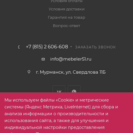
Условия оплаты
Условия доставки
Гарантия на товар
Вопрос-ответ
+7 (815) 2 606-608
ЗАКАЗАТЬ ЗВОНОК
info@mebeler51.ru
г. Мурманск, ул. Свердлова 11Б
Мы используем файлы «Cookie» и метрические
системы (Яндекс Метрика, LiveInternet) для сбора и
анализа информации о производительности и
использования сайта, а также для улучшения и
2005-2026 © mebelier51.ru - модный интернет-магазин не
индивидуальной настройки предоставления