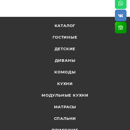
Столешница 40 см - 1 шт.
Цоколь в комплект не входит.
КАТАЛОГ
Глубина верхних и нижних шкафов указана с учетом
толщины фасада.
ГОСТИНЫЕ
Высота нижних шкафов указана с учетом
ДЕТСКИЕ
столешницы.
ДИВАНЫ
КОМОДЫ
КУХНИ
МОДУЛЬНЫЕ КУХНИ
МАТРАСЫ
СПАЛЬНИ