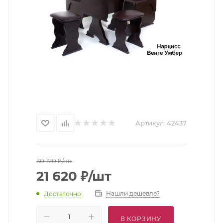
Артикул:
42437
30 120
₽
/шт
21 620
₽
/шт
Нашли дешевле?
Достаточно
В КОРЗИНУ