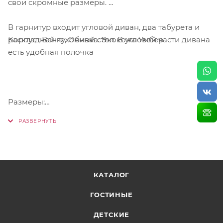
свои скромные размеры.
В гарнитур входит угловой диван, два табурета и
Корпус : Венге, Обивка: Экокожа Умбер
раскладной кухонный стол. В угловой части дивана
есть удобная полочка
Размеры:
скамья: 1100*840*1100 мм
стол: 625(1000)*750*580 мм
табурет: 380х450х300 мм.
КАТАЛОГ
ГОСТИНЫЕ
ДЕТСКИЕ