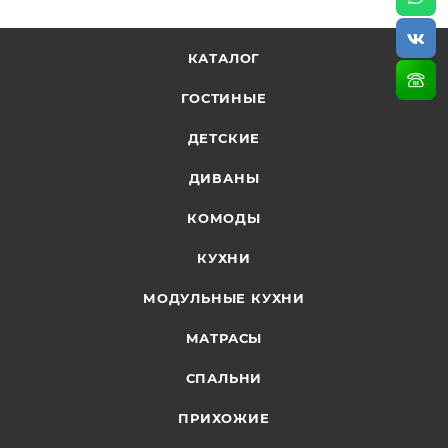
ПВХ.
КАТАЛОГ
Корпус: Дуб сонома, Обивка: Экокожа Крем
ГОСТИНЫЕ
Столешница термостойкая пластиковая.
ДЕТСКИЕ
Два табурета с мягким сидением на корпусе из
ДИВАНЫ
ЛДСП.
КОМОДЫ
КУХНИ
Размеры:
скамья: 1500*1100*850 мм
МОДУЛЬНЫЕ КУХНИ
стол: 1000*580*750 мм
табурет: 380*300*440 мм.
МАТРАСЫ
СПАЛЬНИ
ПРИХОЖИЕ