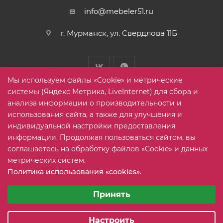
info@mebeler51.ru
г. Мурманск, ул. Свердлова 11Б
Мы используем файлы «Cookie» и метрические
системы (Яндекс Метрика, LiveInternet) для сбора и
анализа информации о производительности и
использования сайта, а также для улучшения и
2005-2026 © mebelier51.ru - модный интернет-магазин не
индивидуальной настройки предоставления
дорогой корпусной мебели. Все права защищены.
информации. Продолжая пользоваться сайтом, вы
соглашаетесь на обработку файлов «Cookie» и данных
метрических систем.
Карта сайта
Политика использования «cookies».
Выберите настройки cookie
Минимальные
Принять
Аналитические/Функциональные
Настроить