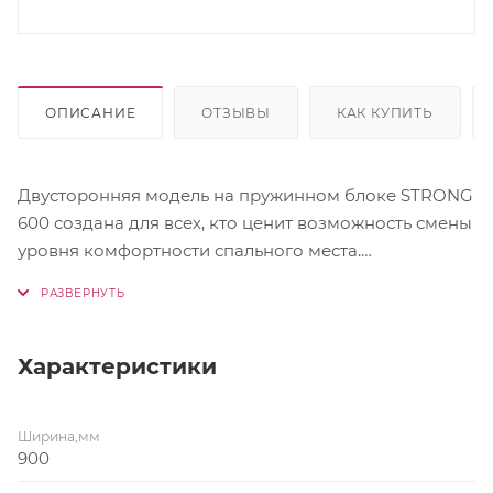
ОПИСАНИЕ
ОТЗЫВЫ
КАК КУПИТЬ
Двусторонняя модель на пружинном блоке STRONG
600 создана для всех, кто ценит возможность смены
уровня комфортности спального места.
Современная пена ORTO SOFT высотой 20 мм
подстраивается к особенностям фигуры и
содействует релаксации. Кокосовое волокно
равномерно распределяет нагрузку на матрас и
Характеристики
придает ему необходимую жесткость. Льняное
мебельное полотно с обеих сторон позволяет
Ширина,мм
повысить эксплуатационные свойства изделия.
900