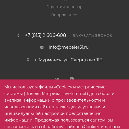
Гарантия на товар
Вопрос-ответ
+7 (815) 2 606-608
ЗАКАЗАТЬ ЗВОНОК
info@mebeler51.ru
г. Мурманск, ул. Свердлова 11Б
Мы используем файлы «Cookie» и метрические
системы (Яндекс Метрика, LiveInternet) для сбора и
анализа информации о производительности и
использования сайта, а также для улучшения и
2005-2026 © mebelier51.ru - модный интернет-магазин не
индивидуальной настройки предоставления
дорогой корпусной мебели. Все права защищены.
информации. Продолжая пользоваться сайтом, вы
соглашаетесь на обработку файлов «Cookie» и данных