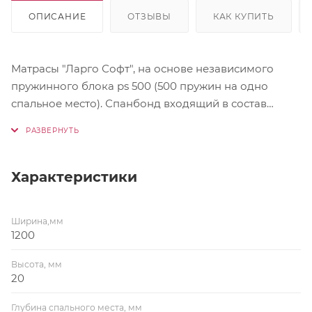
ОПИСАНИЕ
ОТЗЫВЫ
КАК КУПИТЬ
Матрасы "Ларго Софт", на основе независимого
пружинного блока ps 500 (500 пружин на одно
спальное место). Спанбонд входящий в состав
матраса, равномерно распределяет нагрузку,
придает повышенную прочность изделию.
Материал обеспечивает высокую паро и
воздухопроницаемость, за счет чего достигается
Характеристики
прекрасный микроклимат спального места. Состав
по слоям: Жаккард, стеганный на объемном
Ширина,мм
гипоаллергенном волокне Кокосовое волокно
1200
(10мм) Спандбонд Блок независимых пружин PS-
500 Пенополиуретан (20мм)
Высота, мм
20
Глубина спального места, мм