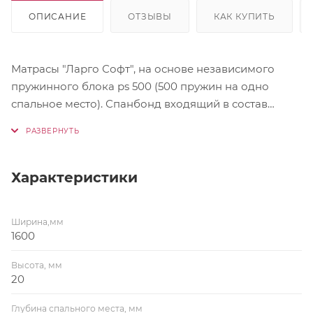
ОПИСАНИЕ
ОТЗЫВЫ
КАК КУПИТЬ
Матрасы "Ларго Софт", на основе независимого
пружинного блока ps 500 (500 пружин на одно
спальное место). Спанбонд входящий в состав
матраса, равномерно распределяет нагрузку,
придает повышенную прочность изделию.
Материал обеспечивает высокую паро и
воздухопроницаемость, за счет чего достигается
Характеристики
прекрасный микроклимат спального места. Состав
по слоям: Жаккард, стеганный на объемном
Ширина,мм
гипоаллергенном волокне Кокосовое волокно
1600
(10мм) Спандбонд Блок независимых пружин PS-
500 Пенополиуретан (20мм)
Высота, мм
20
Глубина спального места, мм