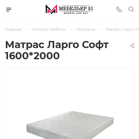
—
—
—
Главная
Каталог мебели
Матрасы
Матрас Ларго С
Матрас Ларго Софт
1600*2000