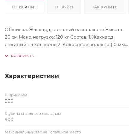
ОПИСАНИЕ
ОТЗЫВЫ
КАК КУПИТЬ
Обшивка: Жаккард, стеганый на холлконе Высота:
20 см Макс. нагрузка: 120 кг Состав: 1. Жаккард,
стеганый на холлконе 2. Кокосовое волокно (10 мм)
3. Спанборд 4. Пружинная система PS-500 усилена
спанбондом Периметр усилен коробом из Orto-Soft
Характеристики
Ширина,мм
900
Глубина спального места, мм
900
Максимальный вес на 1 спальное место