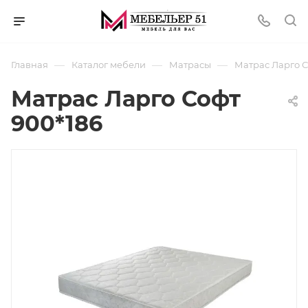
—
—
—
Главная
Каталог мебели
Матрасы
Матрас Ларго С
Матрас Ларго Софт
900*186