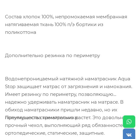
Состав хлопок 100%, непромокаемая мембранная
натягиваемая ткань 100% п/э бортики из
поликоттона
Дополнительно резинка по периметру
Водонепроницаемый натяжной наматрасник Aqua
Stop защищает матрас от загрязнения и намокания.
Имеет резинку по периметру, позволяющую
надежно удерживать наматрасник на матрасе. В
обиход наматрасники пришли недавно, но их
Преимущества наматрасника:
популярность стремительно растет. Это довольно
прочный чехол, выполняющий ряд обязанностей:
ортопедические, статические, защитные.