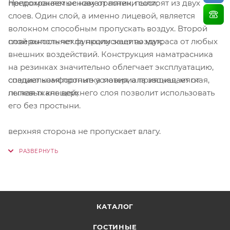
предохраняет основу от пятен, пыли;
Непромокаемые наматрасники состоят из двух
слоев. Один слой, а именно лицевой, является
волокном способным пропускать воздух. Второй
поверхность чехла пропускает воздух;
слой выполняет функции защиты матраса от любых
внешних воздействий. Конструкция наматрасника
на резинках значительно облегчает эксплуатацию,
специальная пропитка материала защищает от
создает комфортные условия, а приятная, мягкая,
пылевых клещей;
легкая ткань верхнего слоя позволит использовать
его без простыни.
верхняя сторона не пропускает влагу.
КАТАЛОГ
ГОСТИНЫЕ