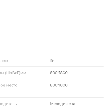
, мм
19
ры (ШхВхГ)мм
800*1800
ое место
800*1800
водитель
Мелодия сна