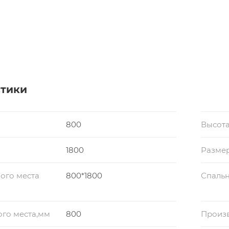
стики
800
Высота
1800
Разме
ого места
800*1800
Спальн
го места,мм
800
Произ