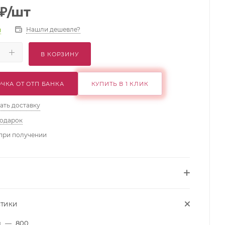
₽
/шт
Нашли дешевле?
и
В КОРЗИНУ
ЧКА ОТ ОТП БАНКА
КУПИТЬ В 1 КЛИК
ать доставку
подарок
при получении
СТИКИ
м
—
800