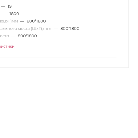
—
19
м
—
1800
ШхВхГ)мм
—
800*1800
ального места (ШхГ),mm
—
800*1800
место
—
800*1800
ристики