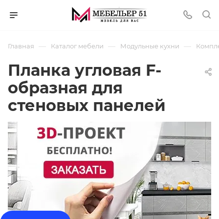
—
—
—
Главная
Каталог мебели
Модульные кухни
Компл
Планка угловая F-
образная для
стеновых панелей