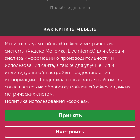
Подъём и доставка
КАК КУПИТЬ МЕБЕЛЬ
Условия оплаты
Мы используем файлы «Cookie» и метрические
Условия доставки
системы (Яндекс Метрика, LiveInternet) для сбора и
анализа информации о производительности и
Гарантия на товар
использования сайта, а также для улучшения и
Вопрос-ответ
индивидуальной настройки предоставления
информации. Продолжая пользоваться сайтом, вы
соглашаетесь на обработку файлов «Cookie» и данных
+7 (815) 2 606-608
ЗАКАЗАТЬ ЗВОНОК
метрических систем.
Политика использования «cookies».
info@mebeler51.ru
Выберите настройки cookie
Минимальные
Принять
г. Мурманск, ул. Свердлова 11Б
Аналитические/Функциональные
Настроить