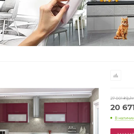
27 001
₽
/p/
20 67
В наличи