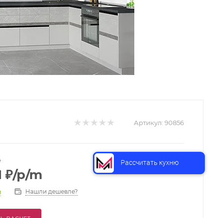
Артикул:
90856
m
Рассчитать кухню
1
₽
/p/m
Нашли дешевле?
и