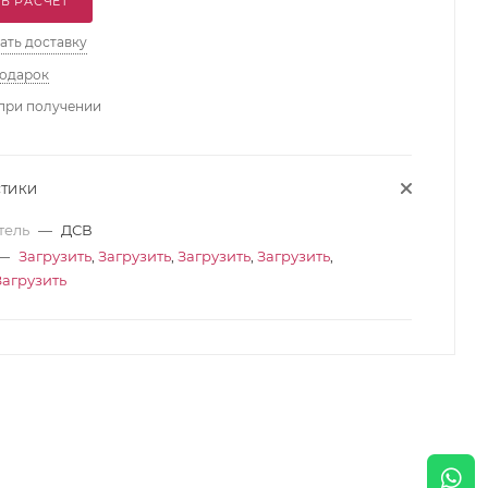
Ь РАСЧЕТ
ать доставку
подарок
при получении
СТИКИ
тель
—
ДСВ
—
Загрузить
,
Загрузить
,
Загрузить
,
Загрузить
,
Загрузить