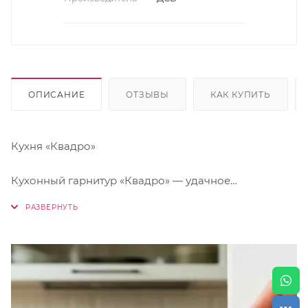
ОПИСАНИЕ
ОТЗЫВЫ
КАК КУПИТЬ
Кухня «Квадро»
Кухонный гарнитур «Квадро» — удачное
воплощение скандинавского стиля, прекрасно
адаптированное к вкусам современных хозяек.
Открытые полки и подвесные шкафчики с
остеклением вносят в облик кухонного гарнитура
нотки легкости и воздушности.
Дизайнеры немного отошли от жестких стилевых