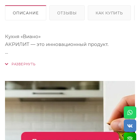
ОПИСАНИЕ
ОТЗЫВЫ
КАК КУПИТЬ
Кухня «Виано»
АКРИЛИТ — это инновационный продукт.
Это новое покрытие, которое объединяет
преимущества ЭМАЛИ и преимущества ПЭТ,
которые, к слову, используются в самом высоком
ценовом сегменте, когда мы способны оставаться в
сегменте Эконом+. Такие фасады имеют гладкую,
тактильно приятную поверхность.
Оттенки:
ЛИД — изысканный благородный угольно-синий
оттенок, напоминающий те самые захватывающие
кадры из фильмов о далеком космосе.