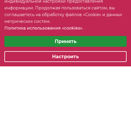
индивидуальной настройки предоставления
информации. Продолжая пользоваться сайтом, вы
соглашаетесь на обработку файлов «Cookie» и данных
+7 (815) 2 606-608
ЗАКАЗАТЬ ЗВОНОК
метрических систем.
Политика использования «cookies».
info@mebeler51.ru
Выберите настройки cookie
Минимальные
Принять
г. Мурманск, ул. Свердлова 11Б
Аналитические/Функциональные
Настроить
2005-2026 © mebelier51.ru - модный интернет-магазин не
дорогой корпусной мебели. Все права защищены.
Карта сайта