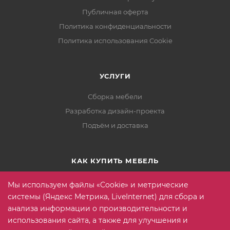
человек ищет в окружающем его мире.
Публичная оферта
Политика конфиденциальности
Политика использования Cookie
УСЛУГИ
Сборка мебели
Разработка дизайн-проекта
Подъём и доставка
КАК КУПИТЬ МЕБЕЛЬ
Условия оплаты
Мы используем файлы «Cookie» и метрические
Условия доставки
системы (Яндекс Метрика, LiveInternet) для сбора и
анализа информации о производительности и
Гарантия на товар
использования сайта, а также для улучшения и
Вопрос-ответ