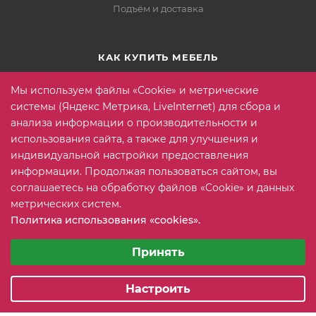
Подъём и доставка
КАК КУПИТЬ МЕБЕЛЬ
Условия оплаты
Мы используем файлы «Cookie» и метрические
Условия доставки
системы (Яндекс Метрика, LiveInternet) для сбора и
анализа информации о производительности и
Гарантия на товар
использования сайта, а также для улучшения и
Вопрос-ответ
индивидуальной настройки предоставления
информации. Продолжая пользоваться сайтом, вы
соглашаетесь на обработку файлов «Cookie» и данных
+7 (815) 2 606-608
ЗАКАЗАТЬ ЗВОНОК
метрических систем.
Политика использования «cookies».
info@mebeler51.ru
Выберите настройки cookie
Минимальные
Принять
г. Мурманск, ул. Свердлова 11Б
Аналитические/Функциональные
Настроить