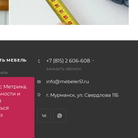
ТЬ МЕБЕЛЬ
+7 (815) 2 606-608
ЗАКАЗАТЬ ЗВОНОК
латы
тавки
info@mebeler51.ru
с Метрика,
 товар
ьности и
г. Мурманск, ул. Свердлова 11Б
ет
й
ться
х