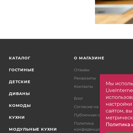
КАТАЛОГ
О МАГАЗИНЕ
ГОСТИНЫЕ
Отзывы
Реквизиты
ДЕТСКИЕ
Мы исполь
Контакты
LiveIntern
ДИВАНЫ
использов
Блог
настройки
КОМОДЫ
Согласие на обработку
сайтом, вы
Публичная оферта
КУХНИ
метрическ
Политика
Политика и
МОДУЛЬНЫЕ КУХНИ
конфиденциальности
Выберите н