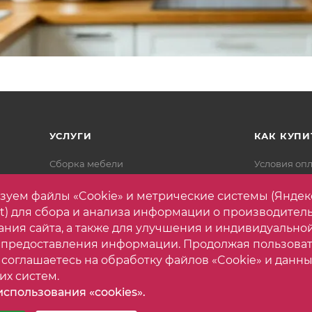
УСЛУГИ
КАК КУПИ
Сборка мебели
Условия оп
Разработка дизайн-проекта
Условия дос
зуем файлы «Cookie» и метрические системы (Яндек
Подъём и доставка
Гарантия на
et) для сбора и анализа информации о производител
Вопрос-отв
ания сайта, а также для улучшения и индивидуально
 предоставления информации. Продолжая пользова
 соглашаетесь на обработку файлов «Cookie» и данны
их систем.
спользования «cookies».
астройки cookie