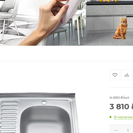
6 380
₽
/шт
3 810
В наличи