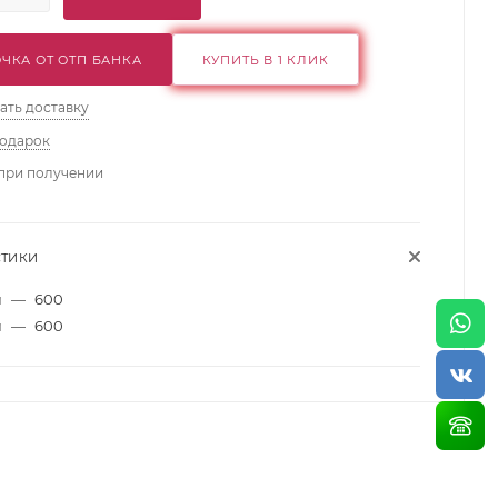
ЧКА ОТ ОТП БАНКА
КУПИТЬ В 1 КЛИК
ать доставку
подарок
при получении
СТИКИ
м
—
600
м
—
600