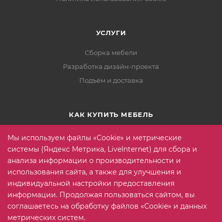
УСЛУГИ
Сборка мебели
Разработка дизайн-проекта
Подъём и доставка
КАК КУПИТЬ МЕБЕЛЬ
Условия оплаты
Мы используем файлы «Cookie» и метрические
Условия доставки
системы (Яндекс Метрика, LiveInternet) для сбора и
анализа информации о производительности и
Гарантия на товар
использования сайта, а также для улучшения и
Вопрос-ответ
индивидуальной настройки предоставления
информации. Продолжая пользоваться сайтом, вы
соглашаетесь на обработку файлов «Cookie» и данных
+7 (815) 2 606-608
ЗАКАЗАТЬ ЗВОНОК
метрических систем.