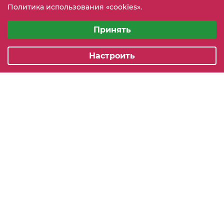
Политика использования «cookies».
info@mebeler51.ru
Выберите настройки cookie
Минимальные
Принять
г. Мурманск, ул. Свердлова 11Б
Аналитические/Функциональные
Настроить
2005-2026 © mebelier51.ru - модный интернет-магазин не
дорогой корпусной мебели. Все права защищены.
Карта сайта