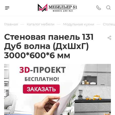
—
—
—
Главная
Каталог мебели
Модульные кухни
Столеш
Стеновая панель 131
Дуб волна (ДхШхГ)
3000*600*6 мм