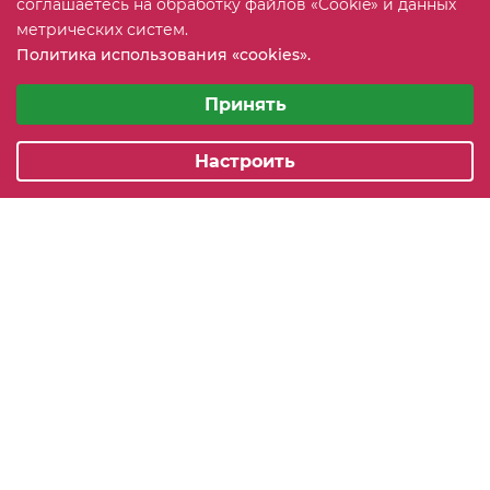
соглашаетесь на обработку файлов «Cookie» и данных
+7 (815) 2 606-608
ЗАКАЗАТЬ ЗВОНОК
метрических систем.
Политика использования «cookies».
info@mebeler51.ru
Выберите настройки cookie
Минимальные
Принять
г. Мурманск, ул. Свердлова 11Б
Аналитические/Функциональные
Настроить
2005-2026 © mebelier51.ru - модный интернет-магазин не
дорогой корпусной мебели. Все права защищены.
Карта сайта