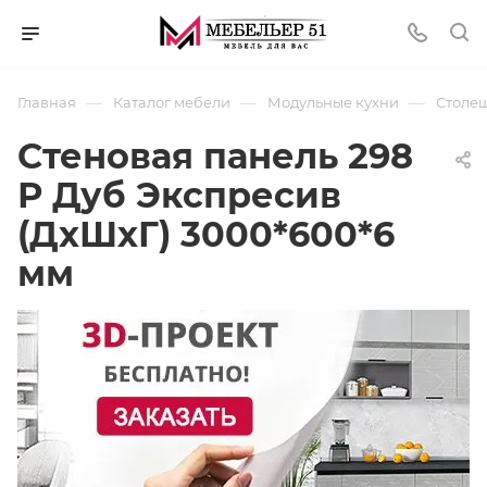
—
—
—
Главная
Каталог мебели
Модульные кухни
Столеш
Стеновая панель 298
Р Дуб Экспресив
(ДхШхГ) 3000*600*6
мм