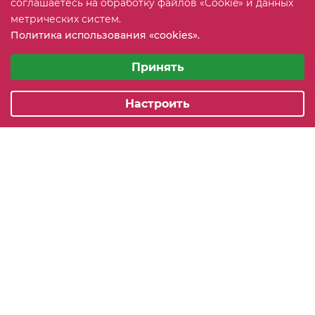
соглашаетесь на обработку файлов «Cookie» и данных
+7 (815) 2 606-608
ЗАКАЗАТЬ ЗВОНОК
метрических систем.
Политика использования «cookies».
info@mebeler51.ru
Выберите настройки cookie
Минимальные
Принять
г. Мурманск, ул. Свердлова 11Б
Аналитические/Функциональные
Настроить
2005-2026 © mebelier51.ru - модный интернет-магазин не
дорогой корпусной мебели. Все права защищены.
Карта сайта