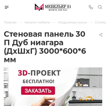
—
—
—
Главная
Каталог мебели
Модульные кухни
Столеш
Стеновая панель 30
П Дуб ниагара
(ДхШхГ) 3000*600*6
мм