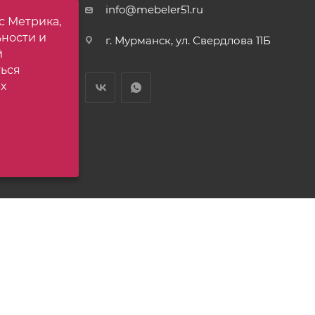
тавки
info@mebeler51.ru
с Метрика,
 товар
ьности и
г. Мурманск, ул. Свердлова 11Б
ет
й
ться
х