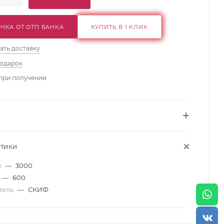
ЧКА ОТ ОТП БАНКА
КУПИТЬ В 1 КЛИК
ать доставку
подарок
при получении
СТИКИ
м
—
3000
—
600
тель
—
СКИФ