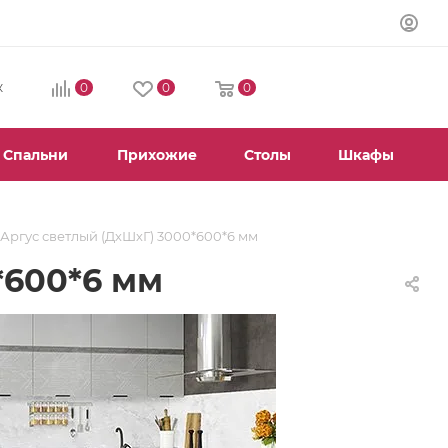
0
0
0
К
Спальни
Прихожие
Столы
Шкафы
 Аргус светлый (ДхШхГ) 3000*600*6 мм
*600*6 мм