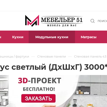
ПОИС
ы
Кухни
Модульные кухни
Матрасы
—
—
ешницы / фартуки
Стеновые панели
Стеновая панель 43
гус светлый (ДхШхГ) 3000