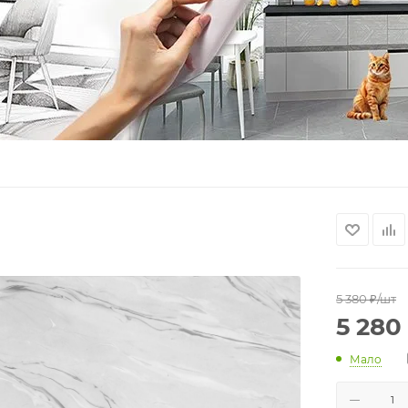
5 380
₽
/шт
5 280
Мало