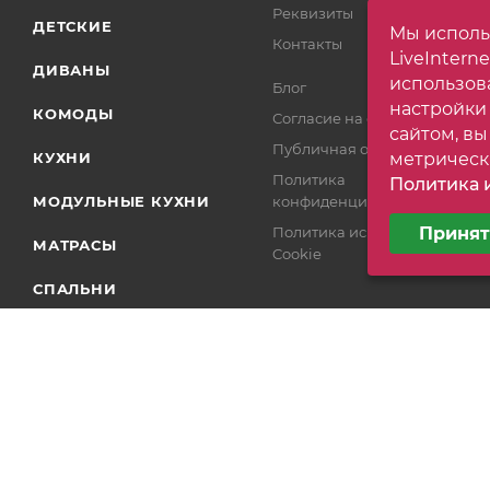
Реквизиты
ДЕТСКИЕ
Мы исполь
Контакты
LiveIntern
ДИВАНЫ
использов
Блог
настройки
КОМОДЫ
Согласие на обработку
сайтом, вы
Публичная оферта
КУХНИ
метрическ
Политика
Политика и
МОДУЛЬНЫЕ КУХНИ
конфиденциальности
Выберите н
Политика использования
Принят
Минималь
МАТРАСЫ
Cookie
СПАЛЬНИ
ПРИХОЖИЕ
СТОЛЫ
ШКАФЫ