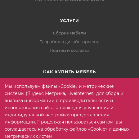
УСЛУГИ
Сборка мебели
Разработка дизайн-проекта
Подъём и доставка
КАК КУПИТЬ МЕБЕЛЬ
Условия оплаты
Мы используем файлы «Cookie» и метрические
Условия доставки
системы (Яндекс Метрика, LiveInternet) для сбора и
анализа информации о производительности и
Гарантия на товар
использования сайта, а также для улучшения и
Вопрос-ответ
индивидуальной настройки предоставления
информации. Продолжая пользоваться сайтом, вы
соглашаетесь на обработку файлов «Cookie» и данных
+7 (815) 2 606-608
ЗАКАЗАТЬ ЗВОНОК
метрических систем.