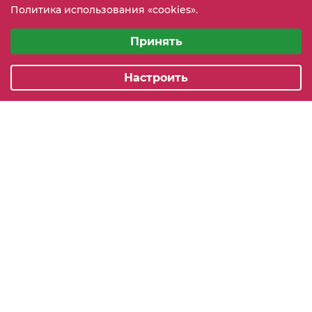
Политика использования «cookies».
info@mebeler51.ru
Выберите настройки cookie
Минимальные
Принять
г. Мурманск, ул. Свердлова 11Б
Аналитические/Функциональные
Настроить
2005-2026 © mebelier51.ru - модный интернет-магазин не
дорогой корпусной мебели. Все права защищены.
Карта сайта