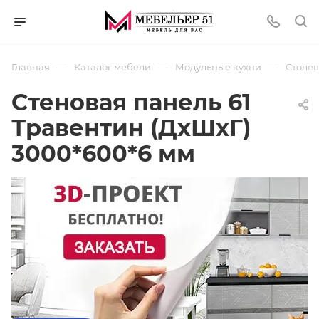
—
—
—
Главная
Каталог мебели
Модульные кухни
Столеш
Стеновая панель 61
Травентин (ДхШхГ)
3000*600*6 мм