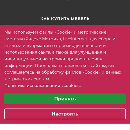
КАК КУПИТЬ МЕБЕЛЬ
Условия оплаты
Мы используем файлы «Cookie» и метрические
Условия доставки
системы (Яндекс Метрика, LiveInternet) для сбора и
анализа информации о производительности и
Гарантия на товар
использования сайта, а также для улучшения и
Вопрос-ответ
индивидуальной настройки предоставления
информации. Продолжая пользоваться сайтом, вы
соглашаетесь на обработку файлов «Cookie» и данных
+7 (815) 2 606-608
ЗАКАЗАТЬ ЗВОНОК
метрических систем.
Политика использования «cookies».
info@mebeler51.ru
Выберите настройки cookie
Минимальные
Принять
г. Мурманск, ул. Свердлова 11Б
Аналитические/Функциональные
Настроить