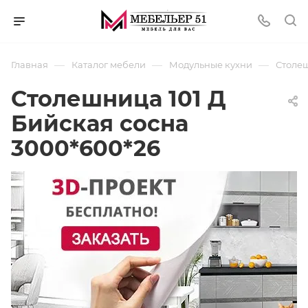
—
—
—
Главная
Каталог мебели
Модульные кухни
Столеш
Столешница 101 Д
Бийская сосна
3000*600*26