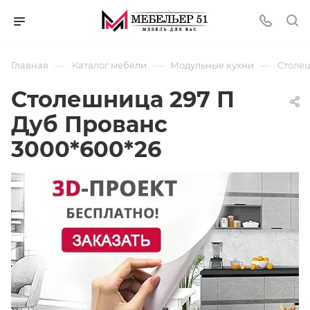
—
—
—
Главная
Каталог мебели
Модульные кухни
Столеш
Столешница 297 П
Дуб Прованс
3000*600*26