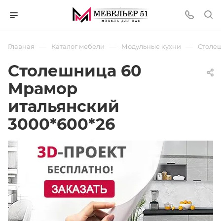
—
—
—
Главная
Каталог мебели
Модульные кухни
Столеш
Столешница 60
Мрамор
итальянский
3000*600*26