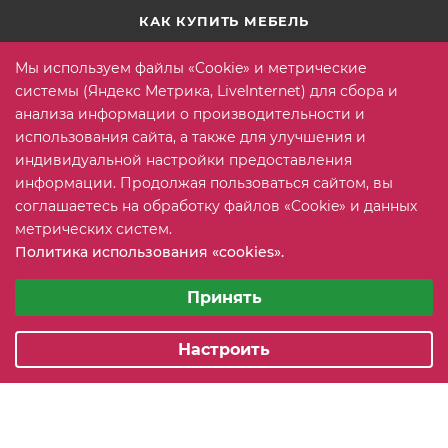
КАК КУПИТЬ МЕБЕЛЬ
Условия оплаты
Мы используем файлы «Cookie» и метрические
Условия доставки
системы (Яндекс Метрика, LiveInternet) для сбора и
анализа информации о производительности и
Гарантия на товар
использования сайта, а также для улучшения и
Вопрос-ответ
индивидуальной настройки предоставления
информации. Продолжая пользоваться сайтом, вы
соглашаетесь на обработку файлов «Cookie» и данных
+7 (815) 2 606-608
ЗАКАЗАТЬ ЗВОНОК
метрических систем.
Политика использования «cookies».
info@mebeler51.ru
Выберите настройки cookie
Минимальные
Принять
г. Мурманск, ул. Свердлова 11Б
Аналитические/Функциональные
Настроить