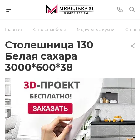
—
—
—
Главная
Каталог мебели
Модульные кухни
Столеш
Столешница 130
Белая сахара
3000*600*38