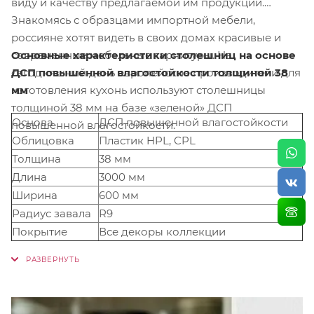
виду и качеству предлагаемой им продукции.
Знакомясь с образцами импортной мебели,
россияне хотят видеть в своих домах красивые и
Основные характеристики столешниц на основе
современные мебельные гарнитуры. На
ДСП повышенной влагостойкости толщиной 38
сегодняшний день европейские производители для
мм
изготовления кухонь используют столешницы
толщиной 38 мм на базе «зеленой» ДСП
Основа
ДСП повышенной влагостойкости
повышенной влагостойкости.
Облицовка
Пластик HPL, CPL
Толщина
38 мм
Длина
3000 мм
Ширина
600 мм
Радиус завала
R9
Покрытие
Все декоры коллекции