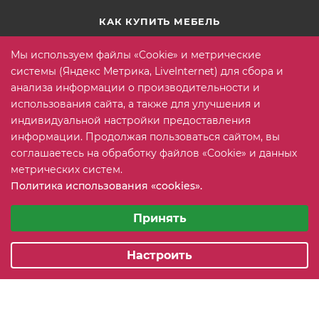
КАК КУПИТЬ МЕБЕЛЬ
Условия оплаты
Мы используем файлы «Cookie» и метрические
Условия доставки
системы (Яндекс Метрика, LiveInternet) для сбора и
анализа информации о производительности и
Гарантия на товар
использования сайта, а также для улучшения и
Вопрос-ответ
индивидуальной настройки предоставления
информации. Продолжая пользоваться сайтом, вы
соглашаетесь на обработку файлов «Cookie» и данных
+7 (815) 2 606-608
ЗАКАЗАТЬ ЗВОНОК
метрических систем.
Политика использования «cookies».
info@mebeler51.ru
Выберите настройки cookie
Минимальные
Принять
г. Мурманск, ул. Свердлова 11Б
Аналитические/Функциональные
Настроить