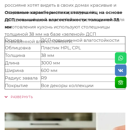
россияне хотят видеть в своих домах красивые и
Основные характеристики столешниц на основе
современные мебельные гарнитуры. На
ДСП повышенной влагостойкости толщиной 38
сегодняшний день европейские производители для
мм
изготовления кухонь используют столешницы
толщиной 38 мм на базе «зеленой» ДСП
Основа
ДСП повышенной влагостойкости
повышенной влагостойкости.
Облицовка
Пластик HPL, CPL
Толщина
38 мм
Длина
3000 мм
Ширина
600 мм
Радиус завала
R9
Покрытие
Все декоры коллекции