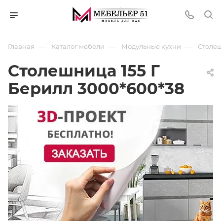
—
—
—
Главная
Каталог мебели
Модульные кухни
Столеш
Столешница 155 Г
Берилл 3000*600*38