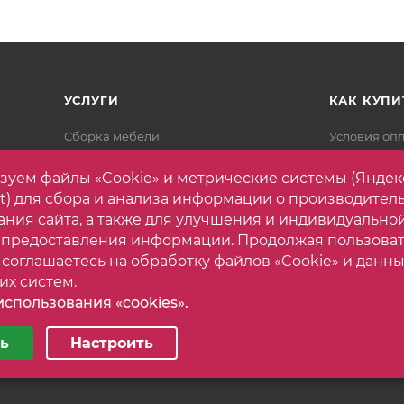
УСЛУГИ
КАК КУПИ
Сборка мебели
Условия оп
Разработка дизайн-проекта
Условия дос
зуем файлы «Cookie» и метрические системы (Яндек
Подъём и доставка
Гарантия на
et) для сбора и анализа информации о производител
Вопрос-отв
ания сайта, а также для улучшения и индивидуально
 предоставления информации. Продолжая пользова
 соглашаетесь на обработку файлов «Cookie» и данны
их систем.
спользования «cookies».
астройки cookie
ь
Настроить
ные
Аналитические/Функциональные