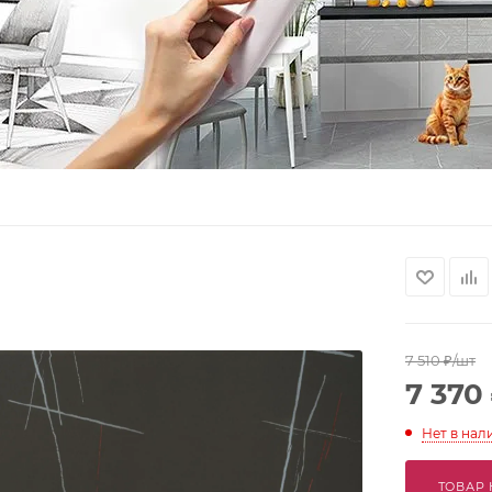
7 510
₽
/шт
7 370
Нет в нал
ТОВАР 