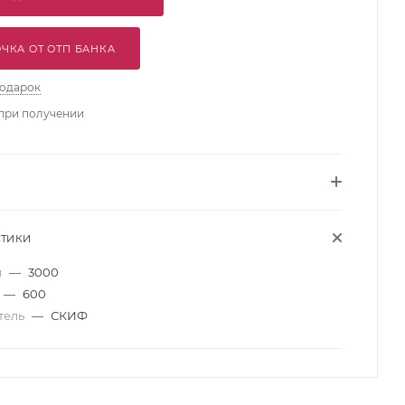
ЧКА ОТ ОТП БАНКА
подарок
при получении
СТИКИ
м
—
3000
—
600
тель
—
СКИФ