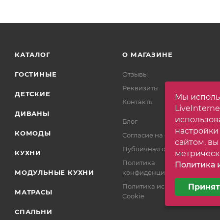
КАТАЛОГ
О МАГАЗИНЕ
ГОСТИНЫЕ
Отзывы
Реквизиты
ДЕТСКИЕ
Мы исполь
Контакты
LiveIntern
ДИВАНЫ
использов
Блог
настройки
КОМОДЫ
Согласие на обработку
сайтом, вы
Публичная оферта
КУХНИ
метрическ
Политика
Политика и
МОДУЛЬНЫЕ КУХНИ
конфиденциальности
Выберите н
Политика использования
Принят
Минималь
МАТРАСЫ
Cookie
СПАЛЬНИ