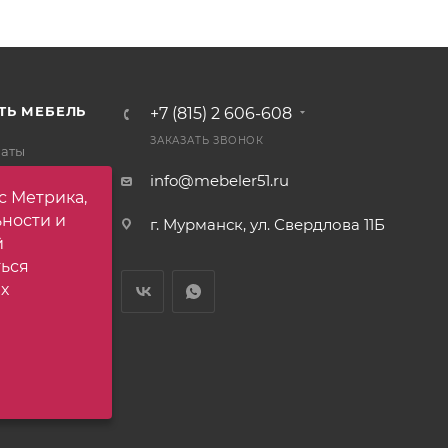
ТЬ МЕБЕЛЬ
+7 (815) 2 606-608
ЗАКАЗАТЬ ЗВОНОК
латы
тавки
info@mebeler51.ru
с Метрика,
 товар
ьности и
г. Мурманск, ул. Свердлова 11Б
ет
й
ться
х