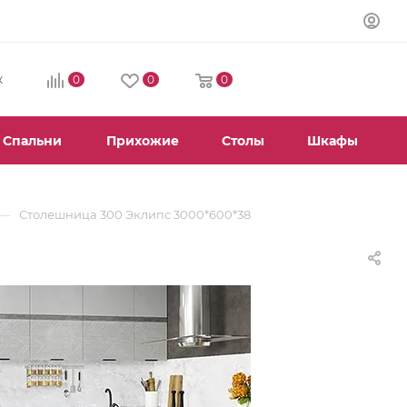
0
0
0
К
Спальни
Прихожие
Столы
Шкафы
—
Столешница 300 Эклипс 3000*600*38