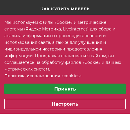
КАК КУПИТЬ МЕБЕЛЬ
Условия оплаты
Мы используем файлы «Cookie» и метрические
Условия доставки
системы (Яндекс Метрика, LiveInternet) для сбора и
анализа информации о производительности и
Гарантия на товар
использования сайта, а также для улучшения и
Вопрос-ответ
индивидуальной настройки предоставления
информации. Продолжая пользоваться сайтом, вы
соглашаетесь на обработку файлов «Cookie» и данных
+7 (815) 2 606-608
ЗАКАЗАТЬ ЗВОНОК
метрических систем.
Политика использования «cookies».
info@mebeler51.ru
Выберите настройки cookie
Минимальные
Принять
г. Мурманск, ул. Свердлова 11Б
Аналитические/Функциональные
Настроить