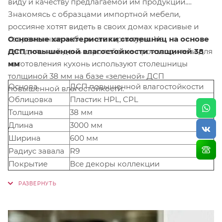
виду и качеству предлагаемой им продукции.
Знакомясь с образцами импортной мебели,
россияне хотят видеть в своих домах красивые и
Основные характеристики столешниц на основе
современные мебельные гарнитуры. На
ДСП повышенной влагостойкости толщиной 38
сегодняшний день европейские производители для
мм
изготовления кухонь используют столешницы
толщиной 38 мм на базе «зеленой» ДСП
Основа
ДСП повышенной влагостойкости
повышенной влагостойкости.
Облицовка
Пластик HPL, CPL
Толщина
38 мм
Длина
3000 мм
Ширина
600 мм
Радиус завала
R9
Покрытие
Все декоры коллекции