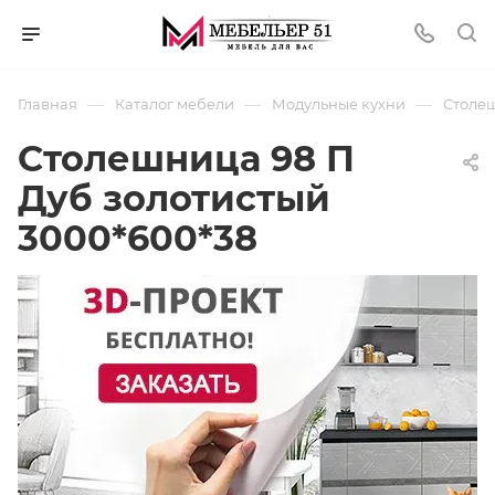
—
—
—
Главная
Каталог мебели
Модульные кухни
Столеш
Столешница 98 П
Дуб золотистый
3000*600*38