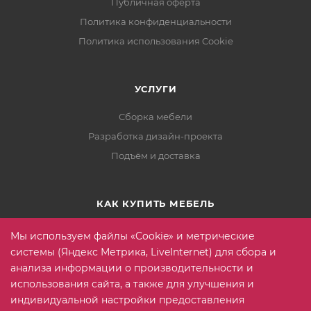
Публичная оферта
Политика конфиденциальности
Политика использования Cookie
УСЛУГИ
Сборка мебели
Разработка дизайн-проекта
Подъём и доставка
КАК КУПИТЬ МЕБЕЛЬ
Условия оплаты
Мы используем файлы «Cookie» и метрические
Условия доставки
системы (Яндекс Метрика, LiveInternet) для сбора и
анализа информации о производительности и
Гарантия на товар
использования сайта, а также для улучшения и
Вопрос-ответ
индивидуальной настройки предоставления