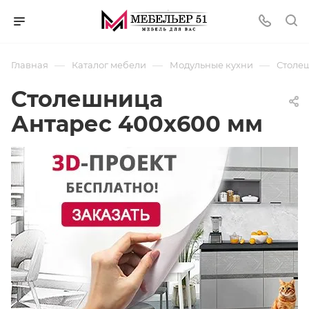
—
—
—
Главная
Каталог мебели
Модульные кухни
Столеш
Столешница
Антарес 400х600 мм