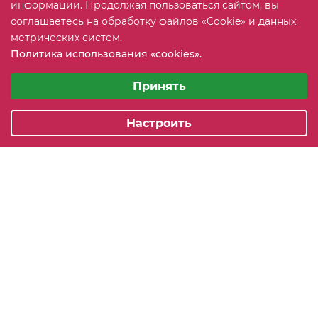
информации. Продолжая пользоваться сайтом, вы
соглашаетесь на обработку файлов «Cookie» и данных
+7 (815) 2 606-608
ЗАКАЗАТЬ ЗВОНОК
метрических систем.
Политика использования «cookies».
info@mebeler51.ru
Выберите настройки cookie
Минимальные
Принять
г. Мурманск, ул. Свердлова 11Б
Аналитические/Функциональные
Настроить
2005-2026 © mebelier51.ru - модный интернет-магазин не
дорогой корпусной мебели. Все права защищены.
Карта сайта