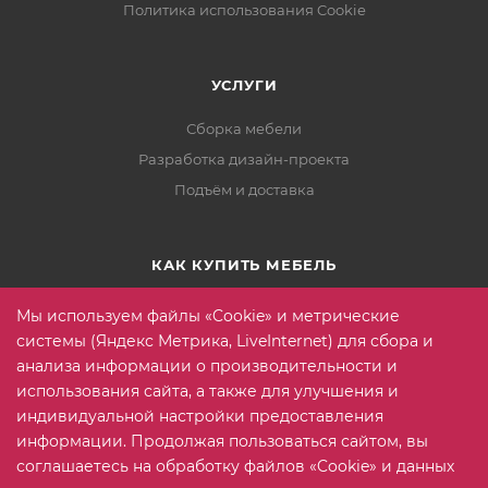
Политика использования Cookie
УСЛУГИ
Сборка мебели
Разработка дизайн-проекта
Подъём и доставка
КАК КУПИТЬ МЕБЕЛЬ
Условия оплаты
Мы используем файлы «Cookie» и метрические
Условия доставки
системы (Яндекс Метрика, LiveInternet) для сбора и
анализа информации о производительности и
Гарантия на товар
использования сайта, а также для улучшения и
Вопрос-ответ
индивидуальной настройки предоставления
информации. Продолжая пользоваться сайтом, вы
соглашаетесь на обработку файлов «Cookie» и данных
+7 (815) 2 606-608
ЗАКАЗАТЬ ЗВОНОК