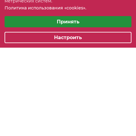
метрических систем.
Политика использования «cookies».
info@mebeler51.ru
Выберите настройки cookie
Минимальные
Принять
г. Мурманск, ул. Свердлова 11Б
Аналитические/Функциональные
Настроить
2005-2026 © mebelier51.ru - модный интернет-магазин не
дорогой корпусной мебели. Все права защищены.
Карта сайта