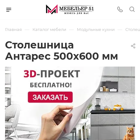
—
—
—
Главная
Каталог мебели
Модульные кухни
Столеш
Столешница
Антарес 500х600 мм