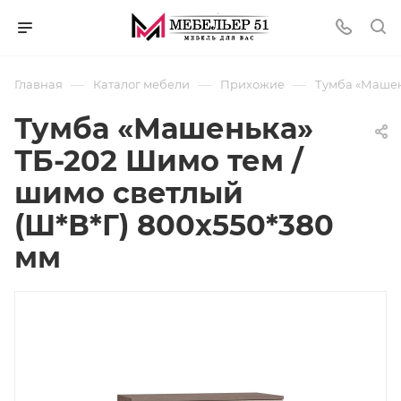
—
—
—
Главная
Каталог мебели
Прихожие
Тумба «Машен
Тумба «Машенька»
ТБ-202 Шимо тем /
шимо светлый
(Ш*В*Г) 800х550*380
мм