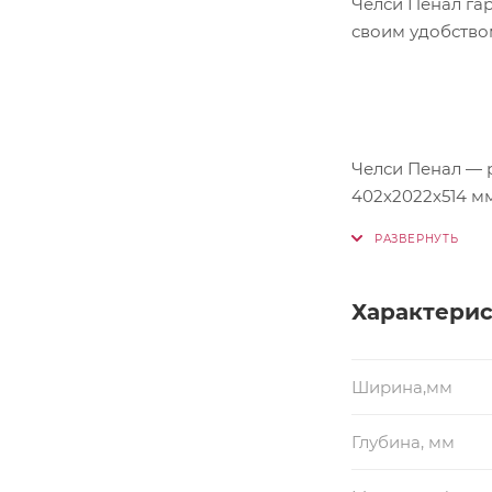
Челси Пенал га
своим удобство
Челси Пенал — 
402х2022х514 м
Характери
Ширина,мм
Глубина, мм