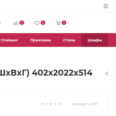
0
0
0
К
Спальни
Прихожие
Столы
Шкафы
ШхВхГ) 402х2022х514
Артикул:
42517