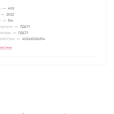
м
—
402
—
2022
м
—
514
корпуса
—
ЛДСП
фасада
—
ЛДСП
ШхВхГ)мм
—
402х2022х514
ристики