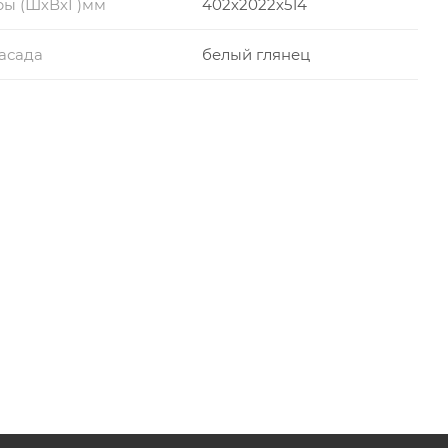
ры (ШхВхГ)мм
402х2022х514
асада
белый глянец