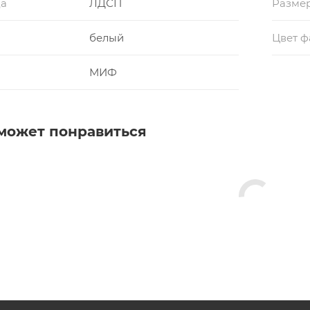
да
ЛДСП
Разме
белый
Цвет ф
МИФ
может понравиться