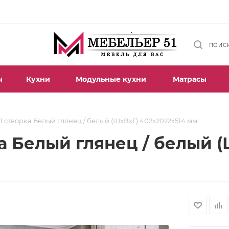
ПОИС
ы
Кухни
Модульные кухни
Матрасы
1 створка Белый глянец / белый (ШхВхГ) 402х2022х514 мм
а Белый глянец / белый (