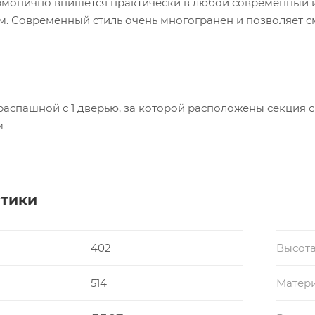
рмонично впишется практически в любой современный и
м. Современный стиль очень многогранен и позволяет с
распашной с 1 дверью, за которой расположены секция 
м
стики
402
Высота
514
Матери